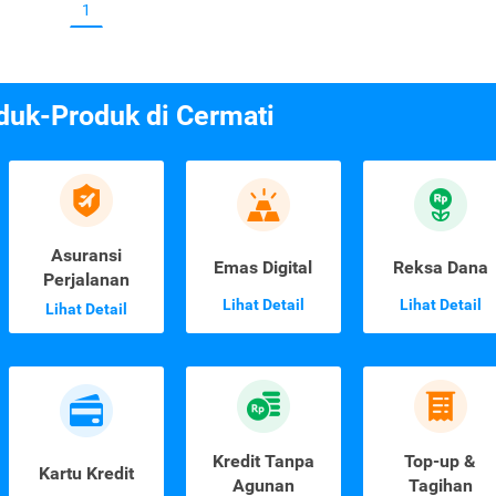
1
duk-Produk di Cermati
Asuransi
Emas Digital
Reksa Dana
Perjalanan
Lihat Detail
Lihat Detail
Lihat Detail
Kredit Tanpa
Top-up &
Kartu Kredit
Agunan
Tagihan