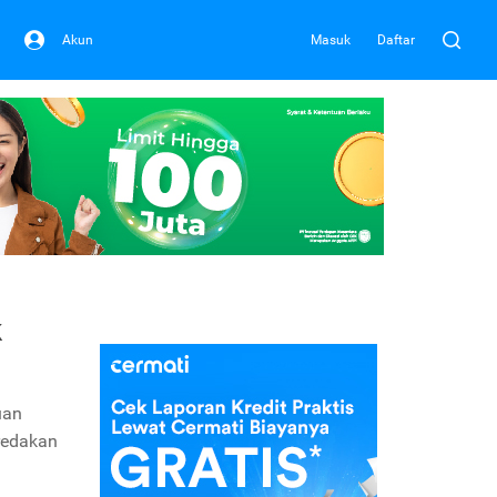
Akun
Masuk
Daftar
k
uan
redakan