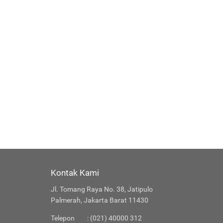
Kontak Kami
Jl. Tomang Raya No. 38, Jatipulo
Palmerah, Jakarta Barat 11430
Telepon
: (021) 40000 312