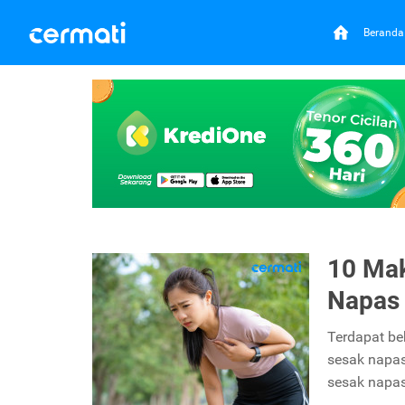
Beranda
10 Ma
Napas
Terdapat b
sesak napas
sesak napa