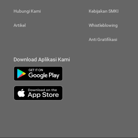
Hubungi Kami
Kebijakan SMKI
Artikel
Whistleblowing
Anti Gratifikasi
Download Aplikasi Kami