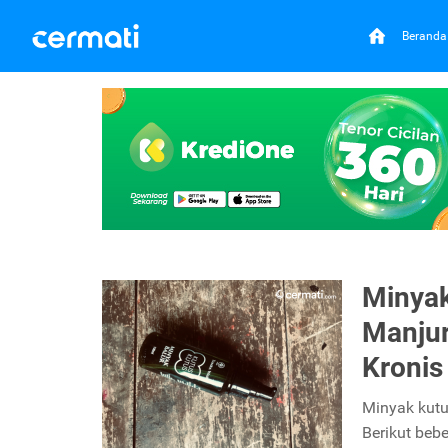
Beranda
Minyak
Manju
Kronis
Minyak kutu
Berikut beb