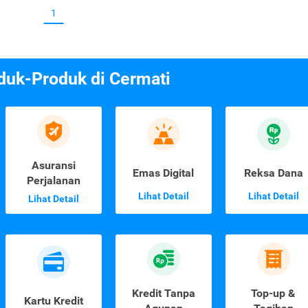
1
duk-Produk di Cermati
Asuransi
Emas Digital
Reksa Dana
Perjalanan
Lihat Detail
Lihat Detail
Lihat Detail
Kredit Tanpa
Top-up &
Kartu Kredit