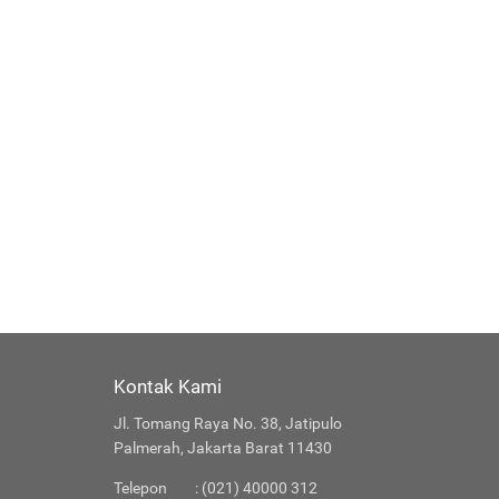
Kontak Kami
Jl. Tomang Raya No. 38, Jatipulo
Palmerah, Jakarta Barat 11430
Telepon
: (021) 40000 312