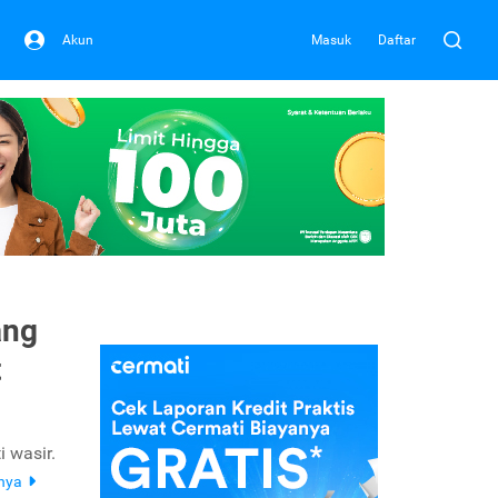
Akun
Masuk
Daftar
ang
t
 wasir.
pnya