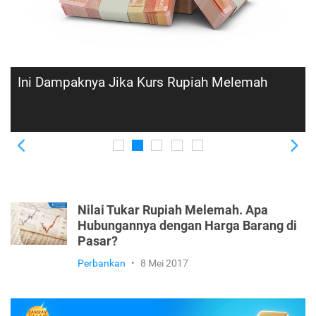
Dengan Cara Ini, Dolar Bisa Jadi Investasi yang
Menguntungkan
Previous
Ne
Nilai Tukar Rupiah Melemah. Apa
Hubungannya dengan Harga Barang di
Pasar?