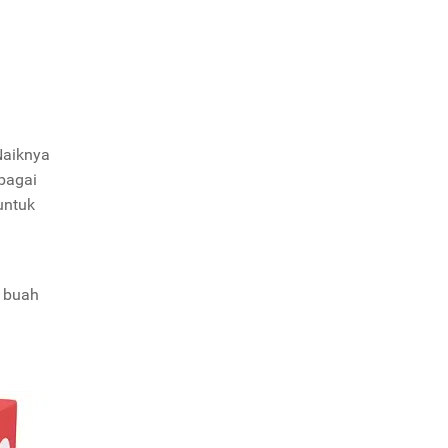
Naiknya
bagai
untuk
 buah