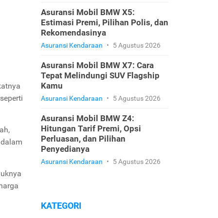
Asuransi Mobil BMW X5:
Estimasi Premi, Pilihan Polis, dan
Rekomendasinya
Asuransi Kendaraan
•
5 Agustus 2026
Asuransi Mobil BMW X7: Cara
Tepat Melindungi SUV Flagship
Kamu
katnya
seperti
Asuransi Kendaraan
•
5 Agustus 2026
Asuransi Mobil BMW Z4:
Hitungan Tarif Premi, Opsi
ah,
Perluasan, dan Pilihan
 dalam
Penyedianya
Asuransi Kendaraan
•
5 Agustus 2026
duknya
harga
KATEGORI