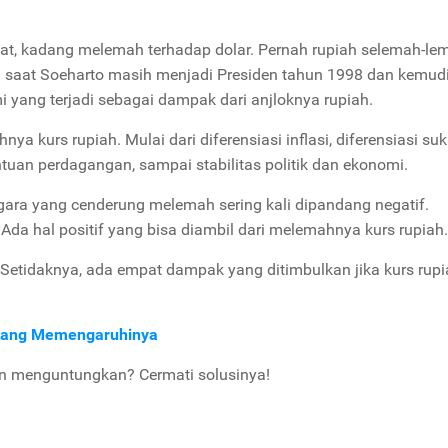
at, kadang melemah terhadap dolar. Pernah rupiah selemah-l
adi saat Soeharto masih menjadi Presiden tahun 1998 dan kemud
i yang terjadi sebagai dampak dari anjloknya rupiah.
kurs rupiah. Mulai dari diferensiasi inflasi, diferensiasi su
entuan perdagangan, sampai stabilitas politik dan ekonomi.
egara yang cenderung melemah sering kali dipandang negatif.
 Ada hal positif yang bisa diambil dari melemahnya kurs rupiah.
? Setidaknya, ada empat dampak yang ditimbulkan jika kurs rup
r yang Memengaruhinya
an menguntungkan? Cermati solusinya!