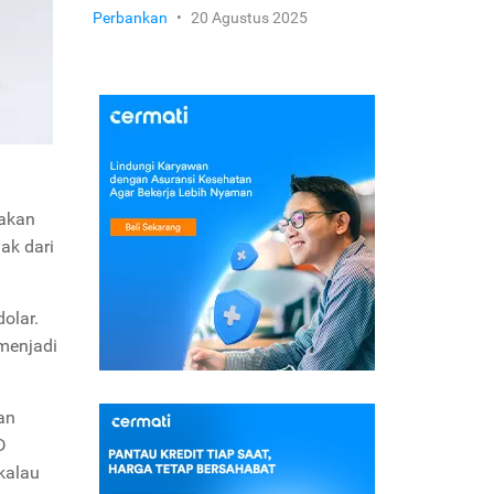
Perbankan
•
20 Agustus 2025
 akan
ak dari
olar.
menjadi
an
D
kalau