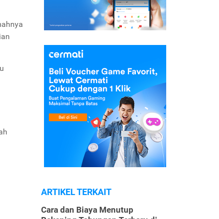
emahnya
ian
ku
iah
ARTIKEL TERKAIT
Cara dan Biaya Menutup