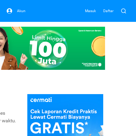
Akun
Masuk
Daftar
ses
 waktu.