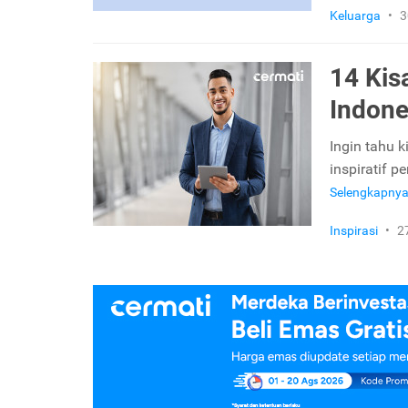
Keluarga
•
3
14 Kis
Indone
Ingin tahu 
inspiratif 
Selengkapny
Inspirasi
•
2