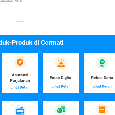
eptember 2016
1
duk-Produk di Cermati
Asuransi
Emas Digital
Reksa Dana
Perjalanan
Lihat Detail
Lihat Detail
Lihat Detail