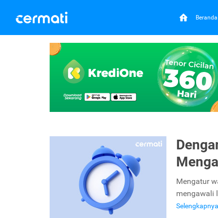
Beranda
Dengan
Menga
Mengatur wa
mengawali l
Selengkapny