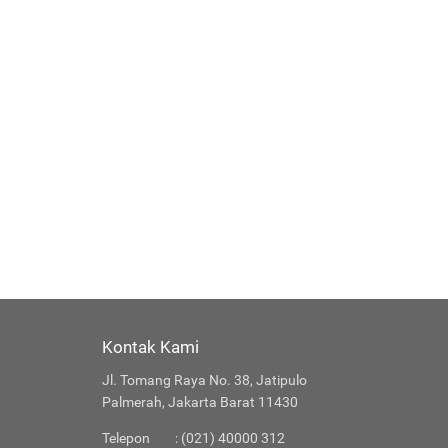
Kontak Kami
Jl. Tomang Raya No. 38, Jatipulo
Palmerah, Jakarta Barat 11430
Telepon
: (021) 40000 312