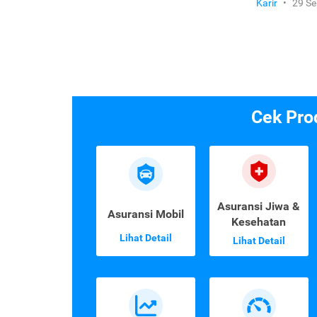
Karir
•
29 S
Cek Pro
Asuransi Jiwa &
Asuransi Mobil
Kesehatan
Lihat Detail
Lihat Detail