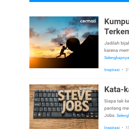
Kumpul
Terke
Jadilah bij
karena meman
Selengkapny
Inspirasi
•
2
Kata-k
Siapa tak k
pantang men
Jobs.
Selen
Inspirasi
•
1