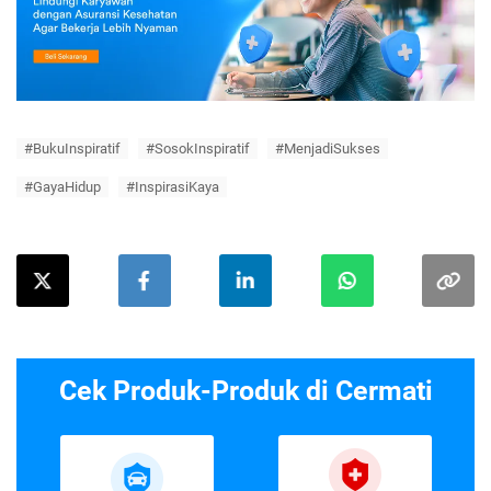
#BukuInspiratif
#SosokInspiratif
#MenjadiSukses
#GayaHidup
#InspirasiKaya
Cek Produk-Produk di Cermati