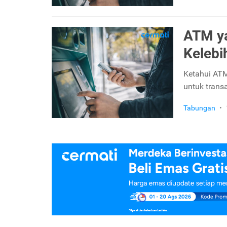
ATM ya
Kelebi
Ketahui ATM 
untuk transa
Tabungan
•