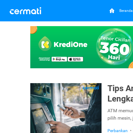
Beranda
Tips 
Lengka
ATM memudah
pilih mesin,
Perbankan
•