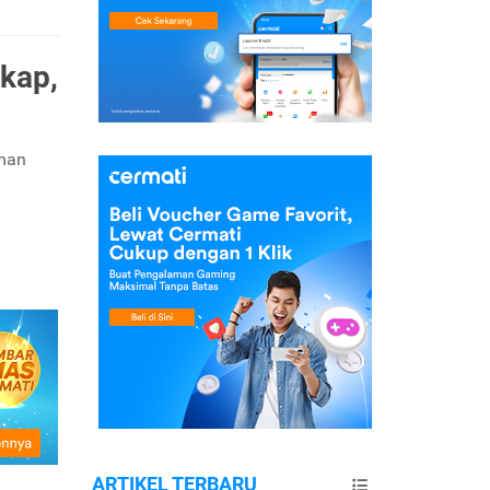
kap,
aman
ARTIKEL TERBARU