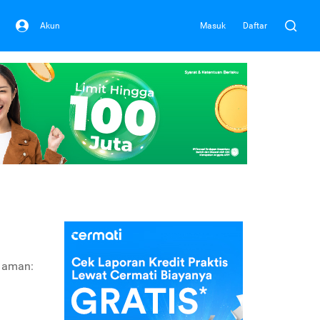
Akun
Masuk
Daftar
s aman: