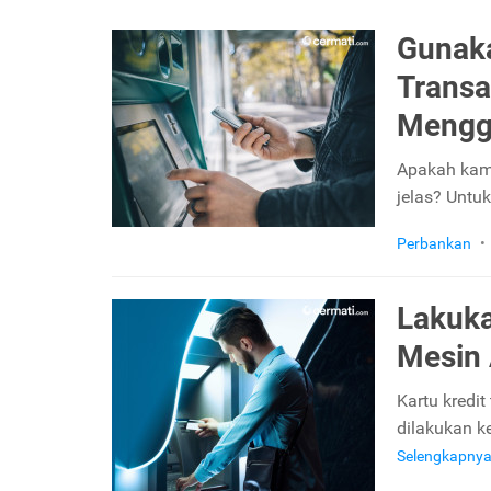
Gunak
Transak
Mengg
Apakah kamu
jelas? Untu
Perbankan
•
Lakuka
Mesin
Kartu kredi
dilakukan ke
Selengkapny