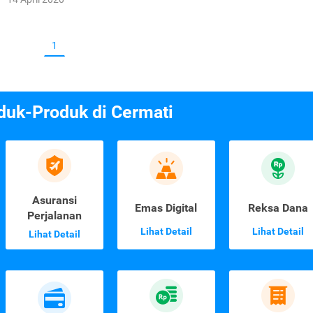
1
duk-Produk di Cermati
Asuransi
Emas Digital
Reksa Dana
Perjalanan
Lihat Detail
Lihat Detail
Lihat Detail