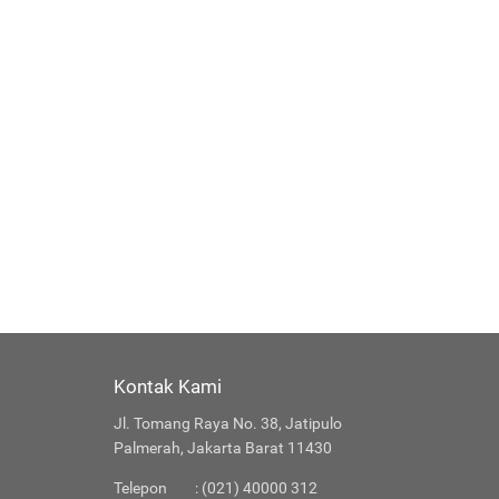
Kontak Kami
Jl. Tomang Raya No. 38, Jatipulo
Palmerah, Jakarta Barat 11430
Telepon
: (021) 40000 312