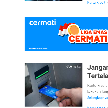
Kartu Kredit
Jangan
Tertel
Kartu kredi
lakukan lan
Selengkapny
Kartu Kredit