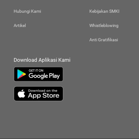
Hubungi Kami
Kebijakan SMKI
Artikel
Whistleblowing
Anti Gratifikasi
Download Aplikasi Kami