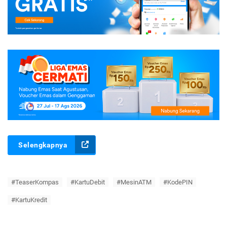
Selengkapnya
#TeaserKompas
#KartuDebit
#MesinATM
#KodePIN
#KartuKredit