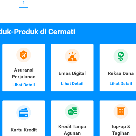
1
duk-Produk di Cermati
Asuransi
Emas Digital
Reksa Dana
Perjalanan
Lihat Detail
Lihat Detail
Lihat Detail
Kredit Tanpa
Top-up &
Kartu Kredit
Agunan
Tagihan