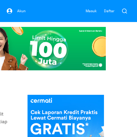
Akun
Masuk
Daftar
it
tiap