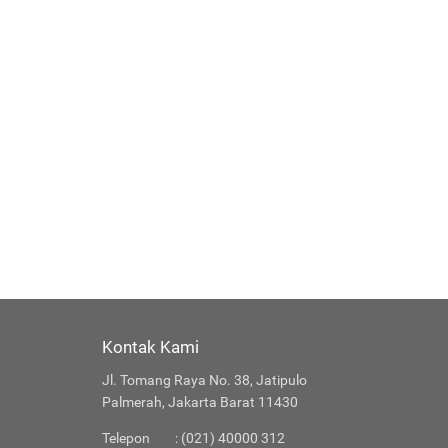
Kontak Kami
Jl. Tomang Raya No. 38, Jatipulo
Palmerah, Jakarta Barat 11430
Telepon
: (021) 40000 312