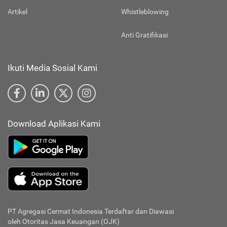
Artikel
Whistleblowing
Anti Gratifikasi
Ikuti Media Sosial Kami
Download Aplikasi Kami
PT Agregasi Cermat Indonesia
Terdaftar dan Diawasi
oleh Otoritas Jasa Keuangan (OJK)