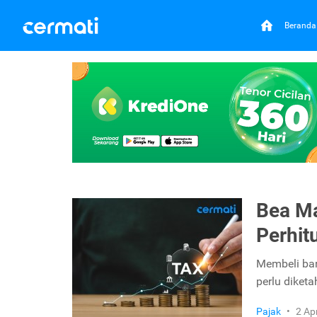
Beranda
Bea Ma
Perhit
Membeli bar
perlu diketa
Pajak
•
2 Ap