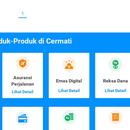
1
duk-Produk di Cermati
Asuransi
Emas Digital
Reksa Dana
Perjalanan
Lihat Detail
Lihat Detail
Lihat Detail