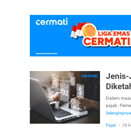
Jenis-
Diketa
Dalam masal
pajak. Peme
Selengkapny
Pajak
•
28 D