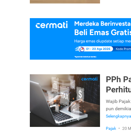
PPh Pa
Perhit
Wajib Pajak
pun demikia
Selengkapny
Pajak
•
20 M