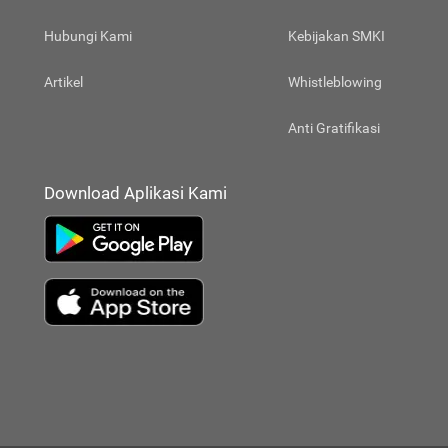
Hubungi Kami
Kebijakan SMKI
Artikel
Whistleblowing
Anti Gratifikasi
Download Aplikasi Kami