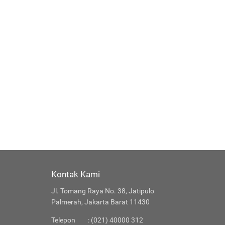
Kontak Kami
Jl. Tomang Raya No. 38, Jatipulo
Palmerah, Jakarta Barat 11430
Telepon
: (021) 40000 312