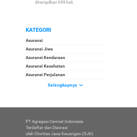
ditampilkan 659 kali
KATEGORI
Asuransi
Asuransi Jiwa
Asuransi Kendaraan
Asuransi Kesehatan
Asuransi Perjalanan
Selengkapnya
PT Agregasi Cermat Indonesia
Terdaftar dan Diawasi
oleh Otoritas Jasa Keuangan (OJK)