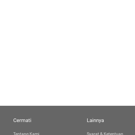
Cermati
Lainnya
Tentang Kami
Syarat & Ketentuan