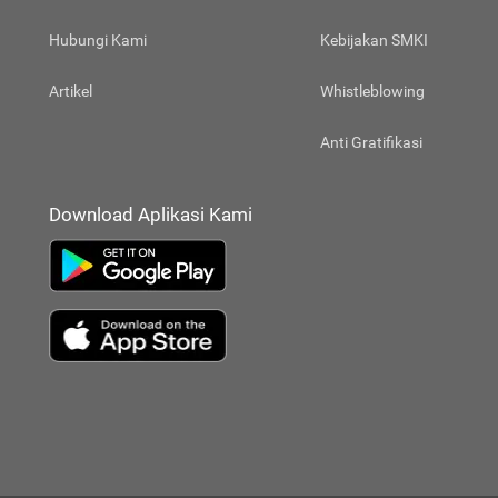
Hubungi Kami
Kebijakan SMKI
Artikel
Whistleblowing
Anti Gratifikasi
Download Aplikasi Kami