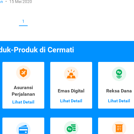
an
•
15 Mei 2020
1
duk-Produk di Cermati
Asuransi
Emas Digital
Reksa Dana
Perjalanan
Lihat Detail
Lihat Detail
Lihat Detail