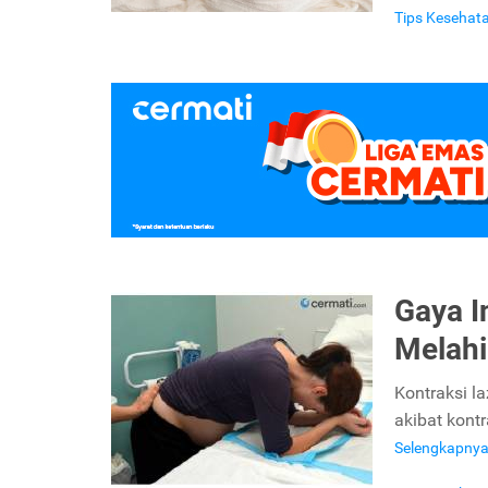
Tips Kesehat
Gaya I
Melahi
Kontraksi l
akibat kontr
Selengkapny