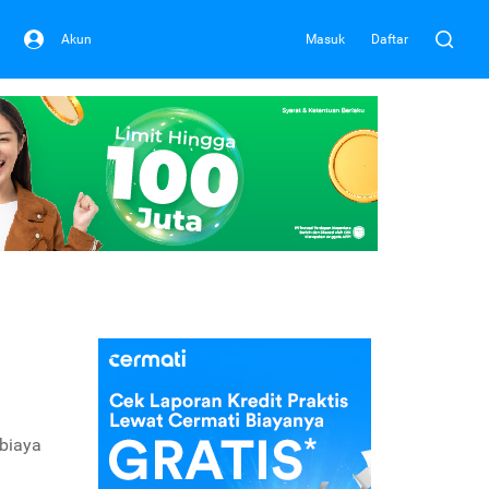
Akun
Masuk
Daftar
 biaya