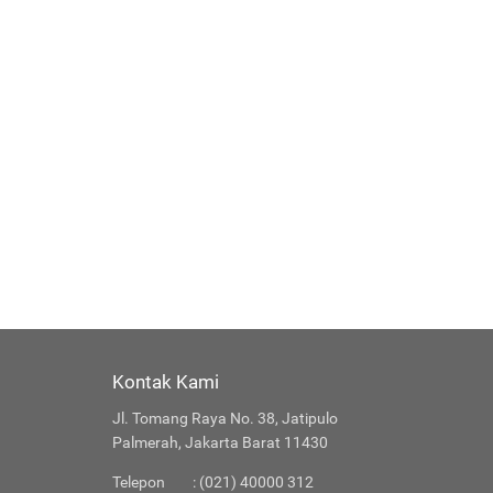
Kontak Kami
Jl. Tomang Raya No. 38, Jatipulo
Palmerah, Jakarta Barat 11430
Telepon
: (021) 40000 312