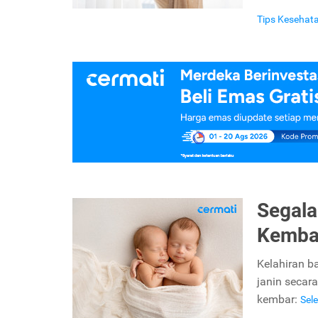
Tips Kesehat
Segala
Kembar
Kelahiran b
janin secara
kembar:
Sel