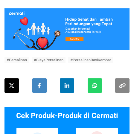
#Persalinan
#BiayaPersalinan
#PersalinanBayiKembar
Cek Produk-Produk di Cermati