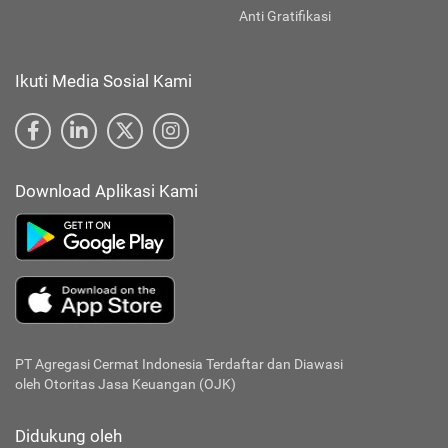
Anti Gratifikasi
Ikuti Media Sosial Kami
Download Aplikasi Kami
PT Agregasi Cermat Indonesia
Terdaftar dan Diawasi
oleh Otoritas Jasa Keuangan (OJK)
Didukung oleh