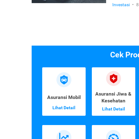
Investasi
•
8
Cek Pro
Asuransi Jiwa &
Asuransi Mobil
Kesehatan
Lihat Detail
Lihat Detail