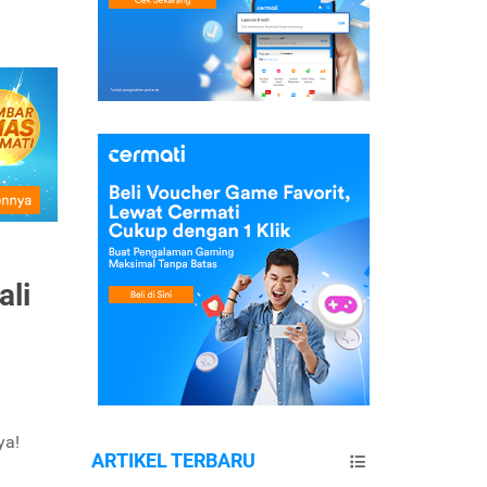
ali
i
ya!
ARTIKEL TERBARU