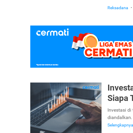
Reksadana
•
Invest
Siapa T
Investasi d
diandalkan.
Selengkapny