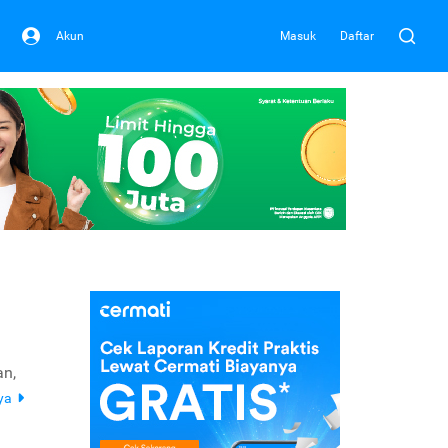
Akun
Masuk
Daftar
an,
ya