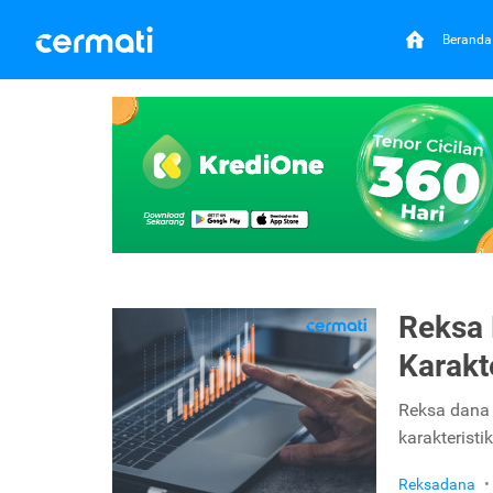
Beranda
Reksa 
Karakt
Reksa dana t
karakteristi
Reksadana
•