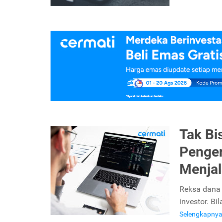
Tak Bi
Penger
Menja
Reksa dana 
investor. Bi
Selengkapny