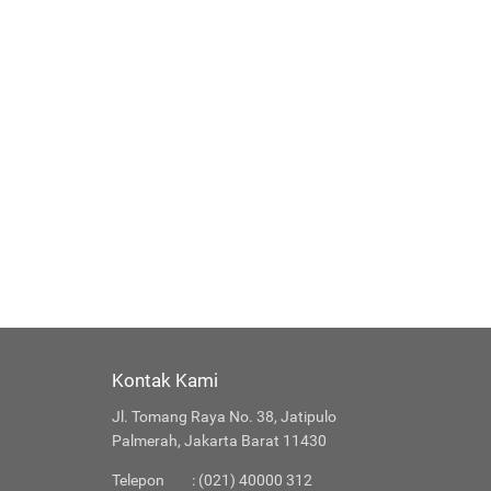
Kontak Kami
Jl. Tomang Raya No. 38, Jatipulo
Palmerah, Jakarta Barat 11430
Telepon
: (021) 40000 312