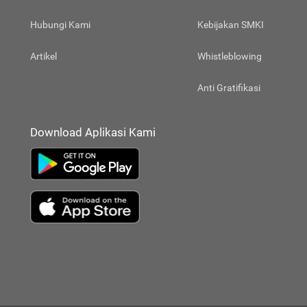
Hubungi Kami
Kebijakan SMKI
Artikel
Whistleblowing
Anti Gratifikasi
Download Aplikasi Kami