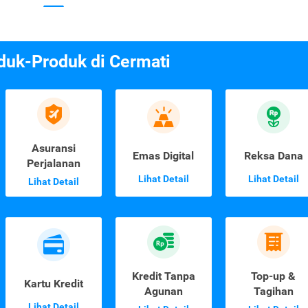
duk-Produk di Cermati
Asuransi
Emas Digital
Reksa Dana
Perjalanan
Lihat Detail
Lihat Detail
Lihat Detail
Kredit Tanpa
Top-up &
Kartu Kredit
Agunan
Tagihan
Lihat Detail