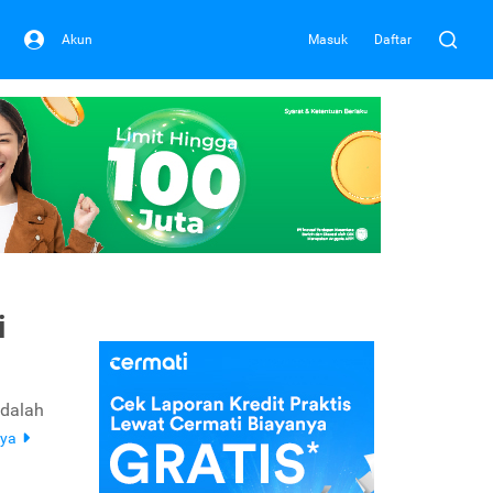
Akun
Masuk
Daftar
i
adalah
nya