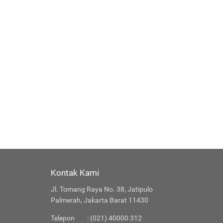
Kontak Kami
Jl. Tomang Raya No. 38, Jatipulo
Palmerah, Jakarta Barat 11430
Telepon
: (021) 40000 312