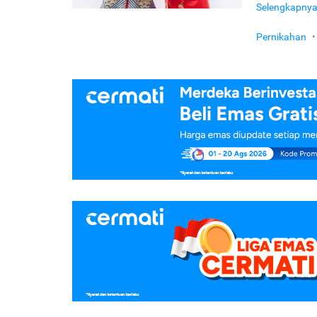
Selengkapny
Pernikahan
•