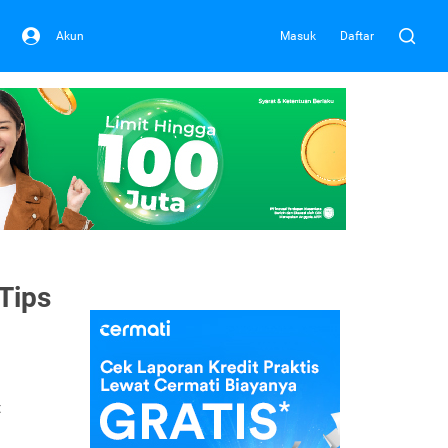
Akun
Masuk
Daftar
 Tips
t