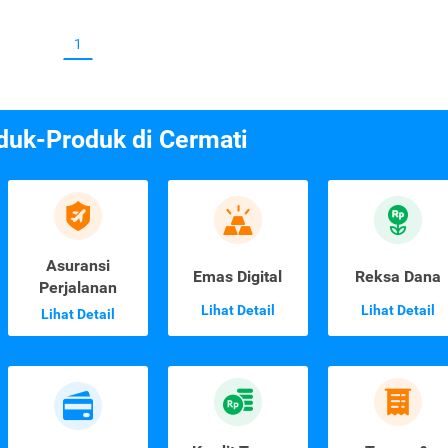
1
duk-Produk di Cermati
Asuransi
Emas Digital
Reksa Dana
Perjalanan
Lihat Detail
Lihat Detail
Lihat Detail