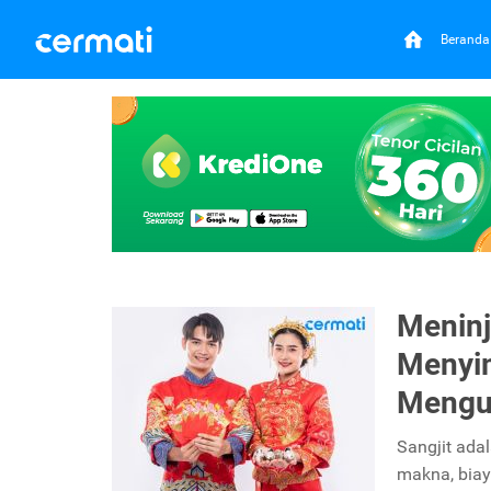
Beranda
Meninj
Menyim
Mengu
Sangjit adal
makna, biay