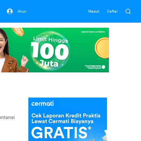
Akun
Masuk
Daftar
untansi