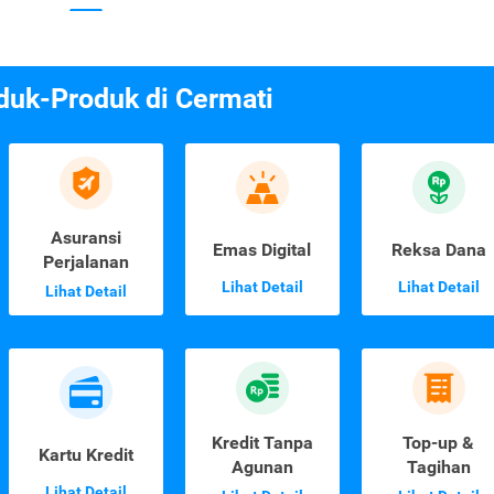
duk-Produk di Cermati
Asuransi
Emas Digital
Reksa Dana
Perjalanan
Lihat Detail
Lihat Detail
Lihat Detail
Kredit Tanpa
Top-up &
Kartu Kredit
Agunan
Tagihan
Lihat Detail