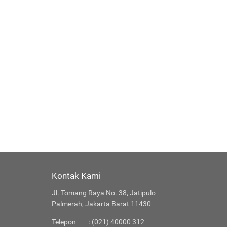
Kontak Kami
Jl. Tomang Raya No. 38, Jatipulo
Palmerah, Jakarta Barat 11430
Telepon
: (021) 40000 312