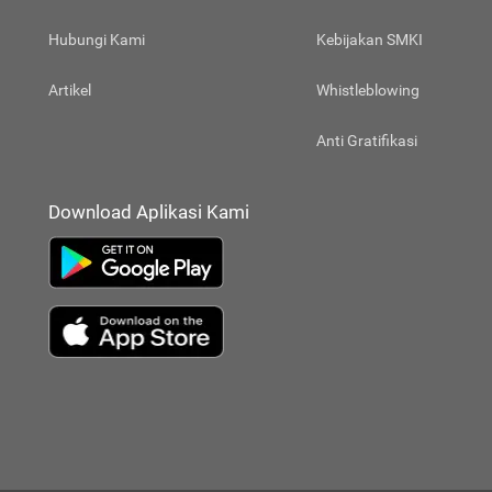
Hubungi Kami
Kebijakan SMKI
Artikel
Whistleblowing
Anti Gratifikasi
Download Aplikasi Kami