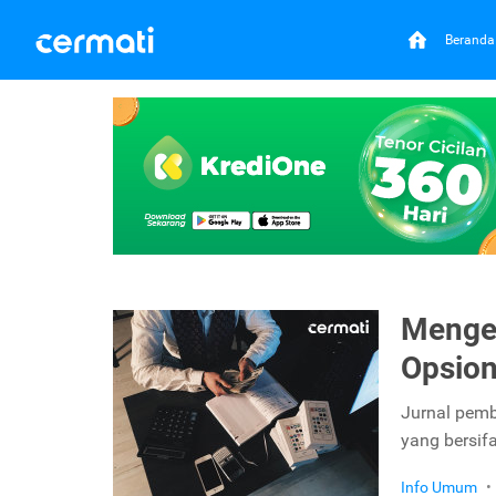
Beranda
Mengen
Opsion
Jurnal pemb
yang bersifa
Info Umum
•