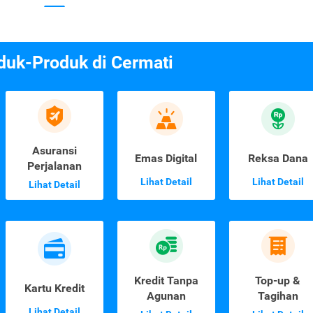
duk-Produk di Cermati
Asuransi
Emas Digital
Reksa Dana
Perjalanan
Lihat Detail
Lihat Detail
Lihat Detail
Kredit Tanpa
Top-up &
Kartu Kredit
Agunan
Tagihan
Lihat Detail