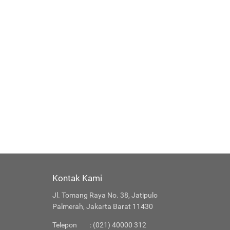
Kontak Kami
Jl. Tomang Raya No. 38, Jatipulo
Palmerah, Jakarta Barat 11430
Telepon
: (021) 40000 312