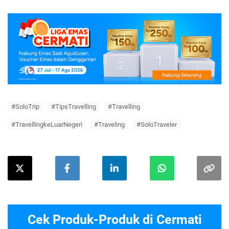
#SoloTrip
#TipsTravelling
#Travelling
#TravellingkeLuarNegeri
#Traveling
#SoloTraveler
Cek Produk-Produk di Cermati