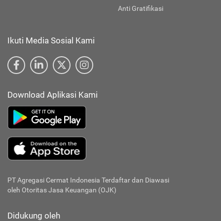
Anti Gratifikasi
Ikuti Media Sosial Kami
Download Aplikasi Kami
PT Agregasi Cermat Indonesia
Terdaftar dan Diawasi
oleh Otoritas Jasa Keuangan (OJK)
Didukung oleh