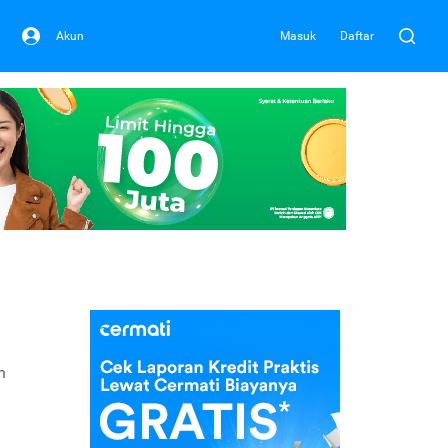
Akun
Masuk
Daftar
h