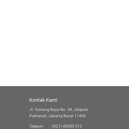
Kontak Kami
Jl. Tomang Raya No. 38, Jatipulo
Palmerah, Jakarta Barat 11430
Telepon
: (021) 40000 312