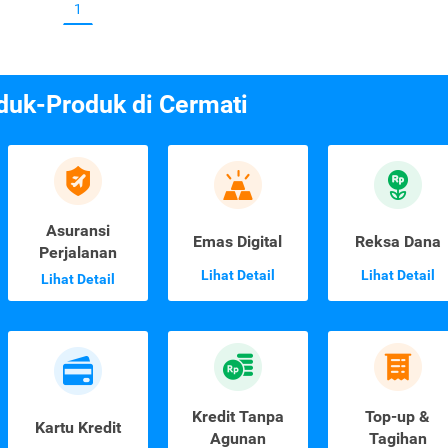
1
duk-Produk di Cermati
Asuransi
Emas Digital
Reksa Dana
Perjalanan
Lihat Detail
Lihat Detail
Lihat Detail
Kredit Tanpa
Top-up &
Kartu Kredit
Agunan
Tagihan