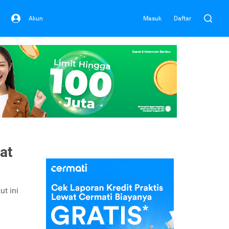
Akun
Masuk
Daftar
at
t ini