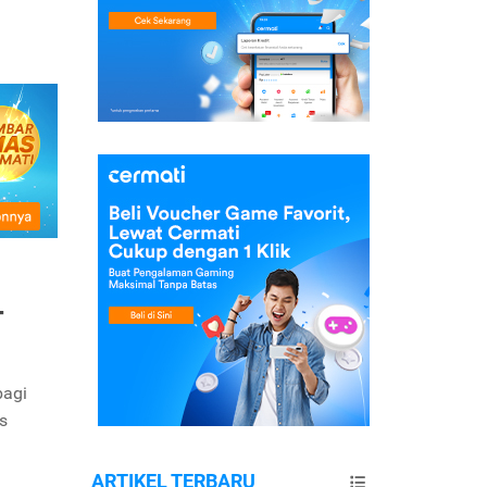
-
bagi
s
ARTIKEL TERBARU