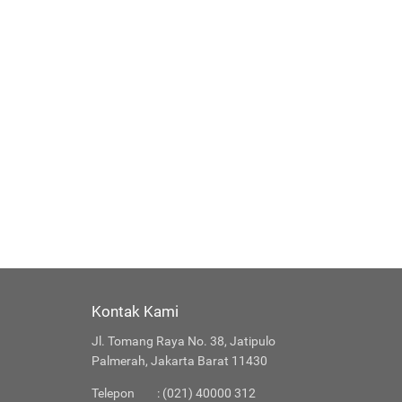
Kontak Kami
Jl. Tomang Raya No. 38, Jatipulo
Palmerah, Jakarta Barat 11430
Telepon
: (021) 40000 312