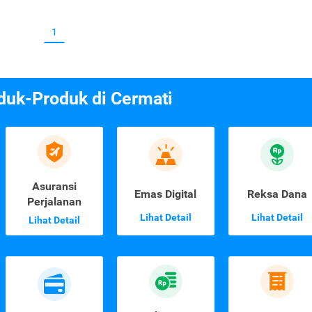
1
duk-Produk di Cermati
Asuransi
Emas Digital
Reksa Dana
Perjalanan
Lihat Detail
Lihat Detail
Lihat Detail