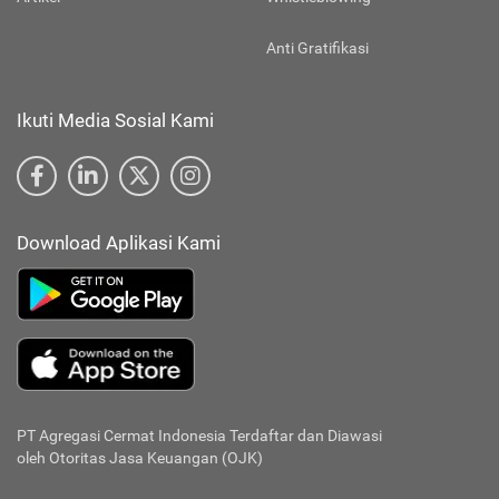
Anti Gratifikasi
Ikuti Media Sosial Kami
Download Aplikasi Kami
PT Agregasi Cermat Indonesia
Terdaftar dan Diawasi
oleh Otoritas Jasa Keuangan (OJK)