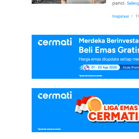
panci.
Selen
Inspirasi
•
1