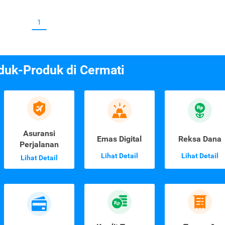
1
duk-Produk di Cermati
Asuransi
Emas Digital
Reksa Dana
Perjalanan
Lihat Detail
Lihat Detail
Lihat Detail