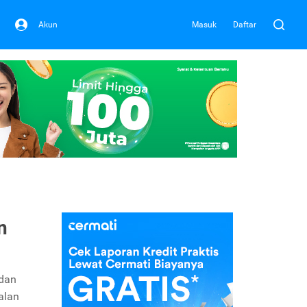
Akun
Masuk
Daftar
n
 dan
alan