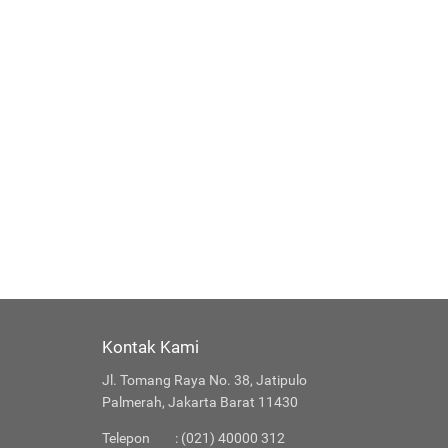
Kontak Kami
Jl. Tomang Raya No. 38, Jatipulo
Palmerah, Jakarta Barat 11430
Telepon
: (021) 40000 312