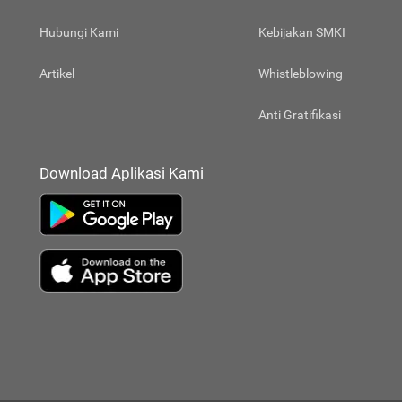
Hubungi Kami
Kebijakan SMKI
Artikel
Whistleblowing
Anti Gratifikasi
Download Aplikasi Kami