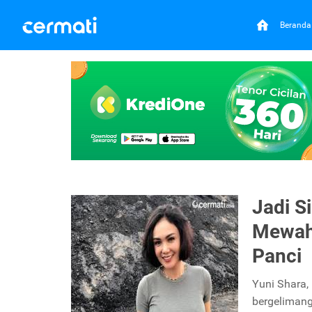
Beranda
Jadi S
Mewah 
Panci
Yuni Shara,
bergelimang