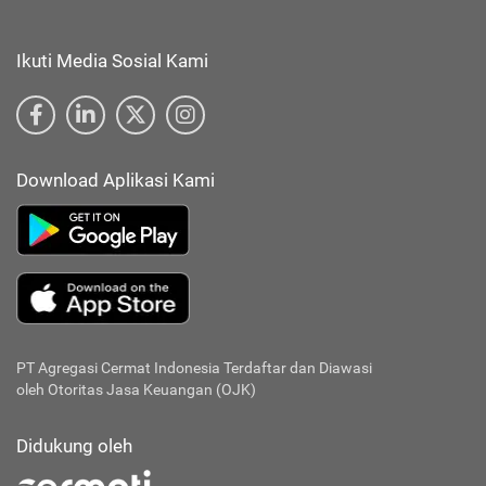
Ikuti Media Sosial Kami
Download Aplikasi Kami
PT Agregasi Cermat Indonesia
Terdaftar dan Diawasi
oleh Otoritas Jasa Keuangan (OJK)
Didukung oleh