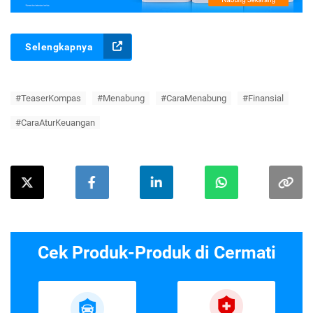
Selengkapnya
#TeaserKompas
#Menabung
#CaraMenabung
#Finansial
#CaraAturKeuangan
Cek Produk-Produk di Cermati