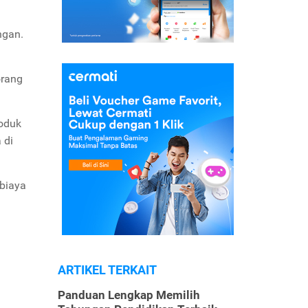
ngan.
orang
roduk
 di
 biaya
ARTIKEL TERKAIT
Panduan Lengkap Memilih