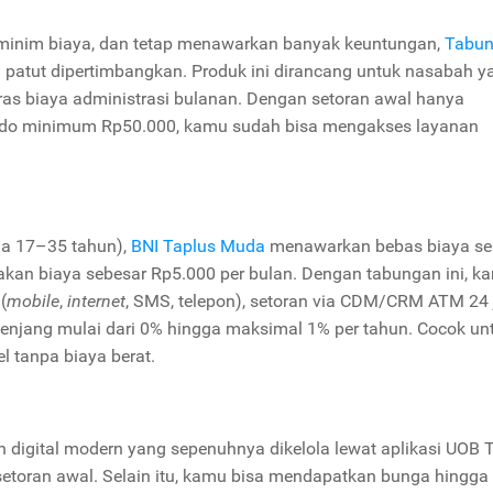
 minim biaya, dan tetap menawarkan banyak keuntungan,
Tabu
ng patut dipertimbangkan. Produk ini dirancang untuk nasabah y
ras biaya administrasi bulanan. Dengan setoran awal hanya
ldo minimum Rp50.000, kamu sudah bisa mengakses layanan
ia 17–35 tahun),
BNI Taplus Muda
menawarkan bebas biaya se
akan biaya sebesar Rp5.000 per bulan. Dengan tabungan ini, k
(
mobile
,
internet
, SMS, telepon), setoran via CDM/CRM ATM 24 
rjenjang mulai dari 0% hingga maksimal 1% per tahun. Cocok un
l tanpa biaya berat.
digital modern yang sepenuhnya dikelola lewat aplikasi UOB
setoran awal. Selain itu, kamu bisa mendapatkan bunga hingga