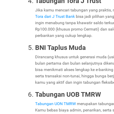
Tabungan Tora J Trust
Jika kamu mencari tabungan yang praktis,
Tora dari J Trust Bank
bisa jadi pilihan ya
ingin menabung tanpa khawatir saldo terku
Rp100.000 (khusus promo Cermati) dan sa
perbankan yang cukup lengkap.
BNI Taplus Muda
Dirancang khusus untuk generasi muda (us
bulan pertama dan bulan selanjutnya diken
bisa menikmati akses lengkap ke e-banking 
serta transaksi non-tunai, hingga bunga be
kamu yang aktif dan ingin tabungan fleksibe
Tabungan UOB TMRW
Tabungan UON TMRW
merupakan tabungan 
Kamu bebas biaya admin, penarikan, serta 