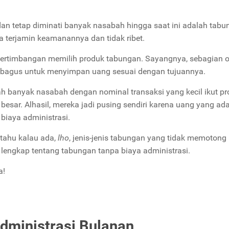
an tetap diminati banyak nasabah hingga saat ini adalah tabu
a terjamin keamanannya dan tidak ribet.
pertimbangan memilih produk tabungan. Sayangnya, sebagian 
ng bagus untuk menyimpan uang sesuai dengan tujuannya.
lah banyak nasabah dengan nominal transaksi yang kecil ikut p
besar. Alhasil, mereka jadi pusing sendiri karena uang yang ada
 biaya administrasi.
u tahu kalau ada,
lho
, jenis-jenis tabungan yang tidak memotong
a lengkap tentang tabungan tanpa biaya administrasi.
a!
dministrasi Bulanan