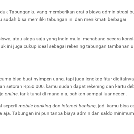
roduk Tabunganku yang memberikan gratis biaya administrasi b
 sudah bisa memiliki tabungan ini dan menikmati berbagai
swa, atau siapa saja yang ingin mulai menabung secara konsi
duk ini juga cukup ideal sebagai rekening tabungan tambahan u
uma bisa buat nyimpen uang, tapi juga lengkap fitur digitalnya
an setoran Rp50.000, kamu sudah dapat rekening dan kartu deb
nja
online
, tarik tunai di mana aja, bahkan sampai luar negeri.
l seperti
mobile banking
dan
internet banking
, jadi kamu bisa c
mana aja. Tabungan ini pun tanpa biaya admin dan saldo minimu