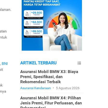
ulanan.
sten
ntuk
ARTIKEL TERBARU
,
BNI
it
Asuransi Mobil BMW X3: Biaya
Premi, Spesifikasi, dan
Rekomendasi Terbaik
ek
Asuransi Kendaraan
•
5 Agustus 2026
mnya
Asuransi Mobil BMW X4: Pilihan
Jenis Premi, Fitur Perluasan, dan