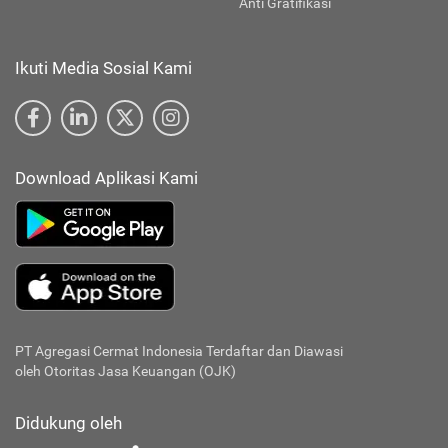
Anti Gratifikasi
Ikuti Media Sosial Kami
Download Aplikasi Kami
PT Agregasi Cermat Indonesia
Terdaftar dan Diawasi
oleh Otoritas Jasa Keuangan (OJK)
Didukung oleh