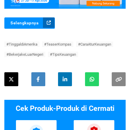
Selengkapnya
#TinggaldiAmerika
#TeaserKompas
#CaraAturKeuangan
#BekerjakeLuarNegeri
#TipsKeuangan
Cek Produk-Produk di Cermati