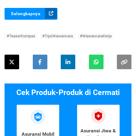
Selengkapnya
#TeaserKompas
#TipsWawancara
#WawancaraKerja
Cek Produk-Produk di Cermati
Asuransi Jiwa &
Asuransi Mobil