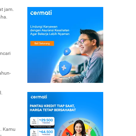
t jam.
aha.
ncari
ahun-
l.
n. Kamu