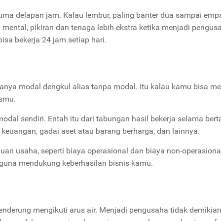
ma delapan jam. Kalau lembur, paling banter dua sampai empa
 mental, pikiran dan tenaga lebih ekstra ketika menjadi pengus
isa bekerja 24 jam setiap hari.
nya modal dengkul alias tanpa modal. Itu kalau kamu bisa me
ismu.
odal sendiri. Entah itu dari tabungan hasil bekerja selama bert
keuangan, gadai aset atau barang berharga, dan lainnya.
an usaha, seperti biaya operasional dan biaya non-operasiona
 guna mendukung keberhasilan bisnis kamu.
enderung mengikuti arus air. Menjadi pengusaha tidak demikia