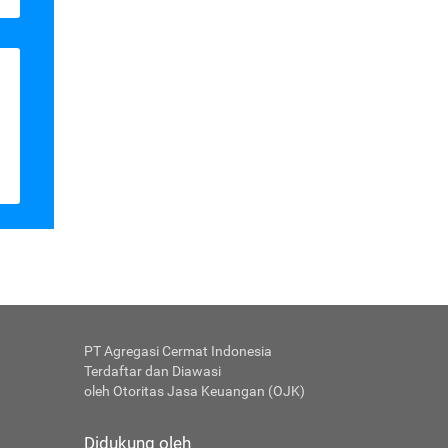
PT Agregasi Cermat Indonesia
Terdaftar dan Diawasi
oleh Otoritas Jasa Keuangan (OJK)
Didukung oleh