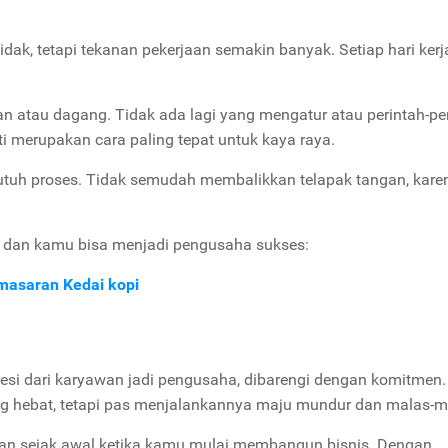
dak, tetapi tekanan pekerjaan semakin banyak. Setiap hari kerj
lan atau dagang.
Tidak ada lagi yang mengatur atau perintah-per
i merupakan cara paling tepat untuk kaya raya.
butuh proses. Tidak semudah membalikkan telapak tangan, kare
ar dan kamu bisa menjadi pengusaha sukses:
masaran Kedai kopi
fesi dari karyawan jadi pengusaha, dibarengi dengan komitmen.
ang hebat, tetapi pas menjalankannya maju mundur dan malas-m
kan sejak awal ketika kamu mulai membangun bisnis. Dengan