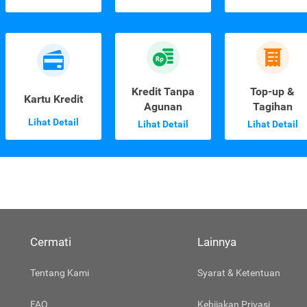
Kredit Tanpa
Top-up &
Kartu Kredit
Agunan
Tagihan
Lihat Detail
Lihat Detail
Lihat Detail
Cermati
Lainnya
Tentang Kami
Syarat & Ketentuan
FAQ
Kebijakan Privasi