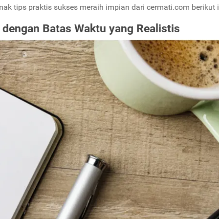
k tips praktis sukses meraih impian dari cermati.com berikut i
a dengan Batas Waktu yang Realistis