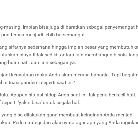
g-masing. Impian bisa juga diibaratkan sebagai penyemangat h
 pun terasa menjadi lebih bersemangat.
yang sifatnya sederhana hingga impian besar yang membutuhk
tuhkan biaya tidak sedikit antara lain membangun bisnis, lanj
ng buah hati, dan lain sebagainya.
enjadi kenyataan maka Anda akan merasa bahagia. Tapi bagai
 situasi pandemi seperti saat ini?
ulu. Apapun situasi hidup Anda saat ini, tak perlu berkecil hati
 seperti ‘yakin bisa’ untuk segala hal.
ra yang bisa dilakukan guna membuat keinginan Anda menjadi
ukup. Perlu strategi dan aksi nyata agar apa yang Anda inginka