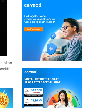
da akan
ositif
.