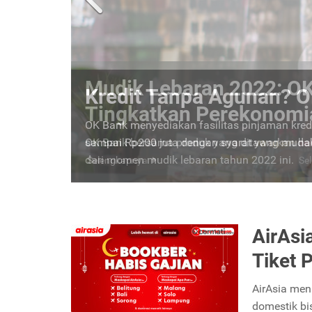
Kredit Tanpa Agunan? O
OK Bank menyediakan fasilitas pinjaman kredi
sampai Rp200 juta dengan syarat yang mudah
Selengkapnya
AirAsi
Tiket 
AirAsia men
domestik bi