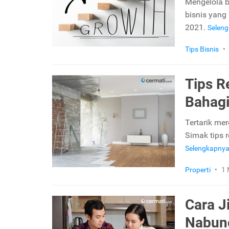
Mengelola b
bisnis yang 
2021.
Selen
Tips Bisnis
•
Tips R
Bahagi
Tertarik me
Simak tips r
Selengkapny
Properti
•
1 
Cara J
Nabung