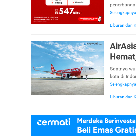
penerbangan
Selengkapny
Liburan dan K
AirAsi
Hemat,
Saatnya wuj
kota di Ind
Selengkapny
Liburan dan K