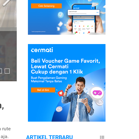
,
 rute
aja.
ARTIKEL TERBARU