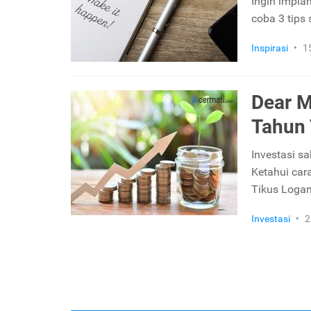
Ingin impia
coba 3 tips
Inspirasi
•
1
Dear M
Tahun 
Investasi s
Ketahui car
Tikus Loga
Investasi
•
2