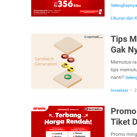
Selengkapny
Liburan dan K
Tips M
Gak N
Memutus rant
tips memutu
nanti?
Selen
Investasi
•
2
Promo 
Tiket 
Promo mingg