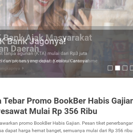
K Bank Jagonya!
t tanpa agunan (KTA) mulai dari Rp3 juta
 dan proses yang cepat. Ketahui Caranya!
a Tebar Promo BookBer Habis Gajian
Pesawat Mulai Rp 356 Ribu
awarkan promo BookBer Habis Gajian. Pesan tiket penerbangan
sa dapat harga hemat banget, semuanya mulai dari Rp 356 ribu 