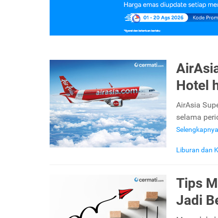
AirAsi
Hotel 
AirAsia Sup
selama perio
Selengkapny
Liburan dan K
Tips M
Jadi B