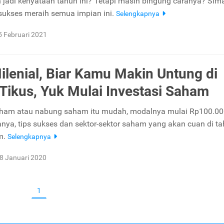
n jadi kenyataan tahun ini? Tetapi masih bingung caranya? Sim
 sukses meraih semua impian ini.
Selengkapnya
5 Februari 2021
ilenial, Biar Kamu Makin Untung di
Tikus, Yuk Mulai Investasi Saham
aham atau nabung saham itu mudah, modalnya mulai Rp100.00
anya, tips sukses dan sektor-sektor saham yang akan cuan di t
m.
Selengkapnya
8 Januari 2020
1