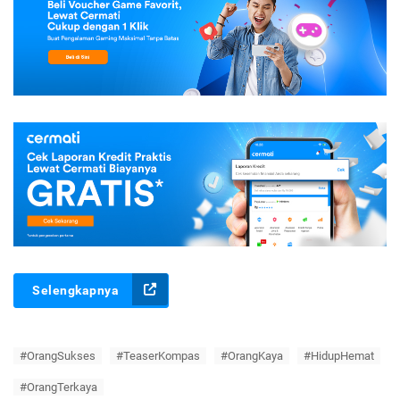
Selengkapnya
#OrangSukses
#TeaserKompas
#OrangKaya
#HidupHemat
#OrangTerkaya