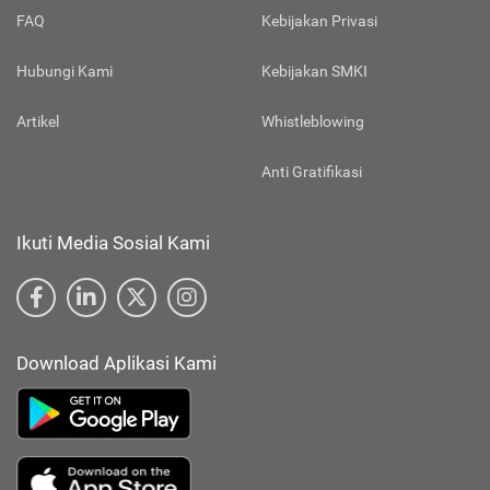
FAQ
Kebijakan Privasi
Hubungi Kami
Kebijakan SMKI
Artikel
Whistleblowing
Anti Gratifikasi
Ikuti Media Sosial Kami
Download Aplikasi Kami