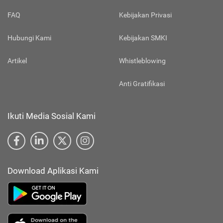
FAQ
Kebijakan Privasi
Hubungi Kami
Kebijakan SMKI
Artikel
Whistleblowing
Anti Gratifikasi
Ikuti Media Sosial Kami
Download Aplikasi Kami