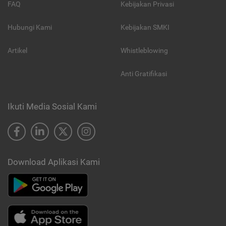
FAQ
Kebijakan Privasi
Hubungi Kami
Kebijakan SMKI
Artikel
Whistleblowing
Anti Gratifikasi
Ikuti Media Sosial Kami
Download Aplikasi Kami