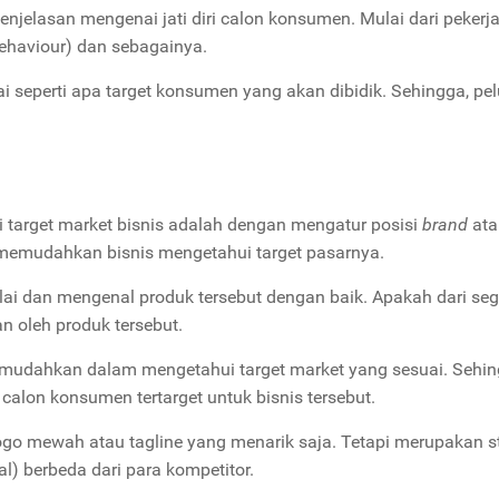
njelasan mengenai jati diri calon konsumen. Mulai dari pekerj
behaviour) dan sebagainya.
i seperti apa target konsumen yang akan dibidik. Sehingga, pe
 target market bisnis adalah dengan mengatur posisi
brand
ata
t memudahkan bisnis mengetahui target pasarnya.
ai dan mengenal produk tersebut dengan baik. Apakah dari seg
n oleh produk tersebut.
memudahkan dalam mengetahui target market yang sesuai. Sehi
lon konsumen tertarget untuk bisnis tersebut.
ogo mewah atau tagline yang menarik saja. Tetapi merupakan st
l) berbeda dari para kompetitor.