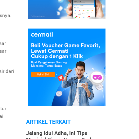
snya.
sar
sar
r dari
tur
ai
ARTIKEL TERKAIT
Jelang Idul Adha, Ini Tips