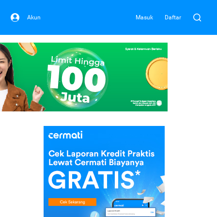
Akun
Masuk
Daftar