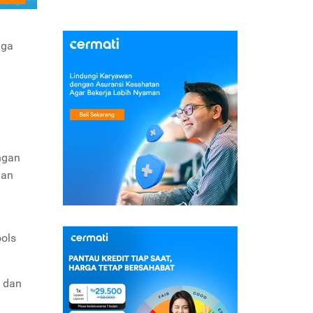
uga
ngan
gan
ools
dan