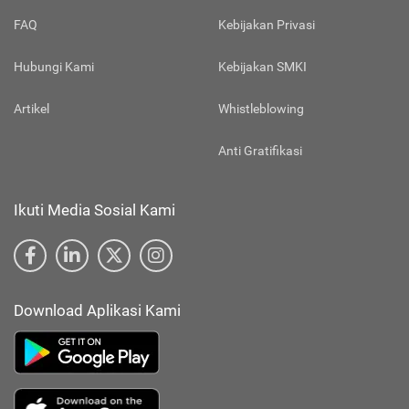
FAQ
Kebijakan Privasi
Hubungi Kami
Kebijakan SMKI
Artikel
Whistleblowing
Anti Gratifikasi
Ikuti Media Sosial Kami
Download Aplikasi Kami