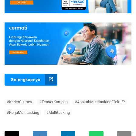
Selengkapnya
#KarierSukses
#TeaserKompas
#ApakahMultitaskingEfektif?
#KerjaMultitasking
#Multitasking