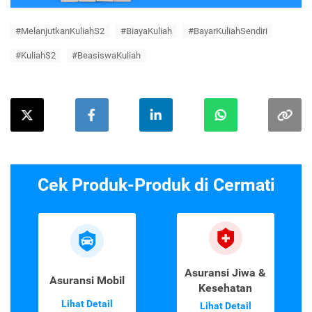
#MelanjutkanKuliahS2
#BiayaKuliah
#BayarKuliahSendiri
#KuliahS2
#BeasiswaKuliah
Cek Produk-Produk di Cermati
Asuransi Jiwa &
Asuransi Mobil
Kesehatan
Lihat Detail
Lihat Detail