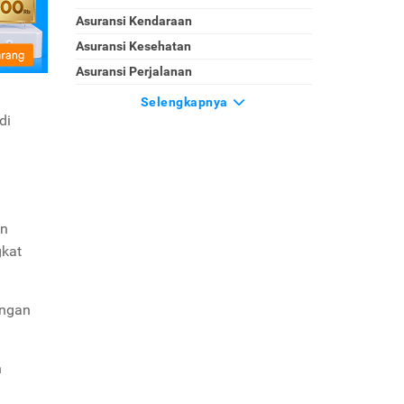
Asuransi Kendaraan
Asuransi Kesehatan
Asuransi Perjalanan
Selengkapnya
di
an
gkat
engan
n