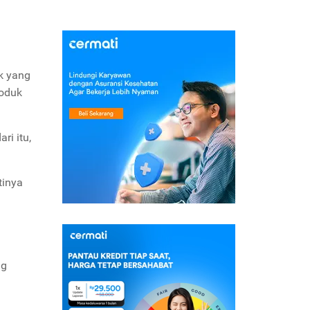
k yang
roduk
ri itu,
tinya
ng