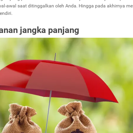
wal-awal saat ditinggalkan oleh Anda. Hingga pada akhirnya me
ndiri.
panan jangka panjang