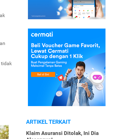
yak
kan
 tidak
ARTIKEL TERKAIT
Klaim Asuransi Ditolak, Ini Dia