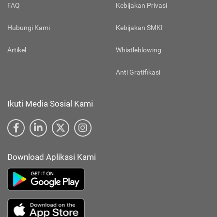
FAQ
Kebijakan Privasi
Hubungi Kami
Kebijakan SMKI
Artikel
Whistleblowing
Anti Gratifikasi
Ikuti Media Sosial Kami
Download Aplikasi Kami