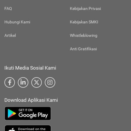
FAQ
Kebijakan Privasi
Hubungi Kami
Kebijakan SMKI
Artikel
Whistleblowing
Anti Gratifikasi
Ikuti Media Sosial Kami
Download Aplikasi Kami