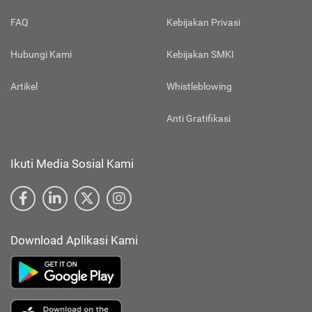
FAQ
Kebijakan Privasi
Hubungi Kami
Kebijakan SMKI
Artikel
Whistleblowing
Anti Gratifikasi
Ikuti Media Sosial Kami
Download Aplikasi Kami