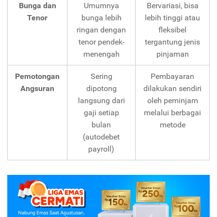
Bunga dan
Umumnya
Bervariasi, bisa
Tenor
bunga lebih
lebih tinggi atau
ringan dengan
fleksibel
tenor pendek-
tergantung jenis
menengah
pinjaman
Pemotongan
Sering
Pembayaran
Angsuran
dipotong
dilakukan sendiri
langsung dari
oleh peminjam
gaji setiap
melalui berbagai
bulan
metode
(autodebet
payroll)