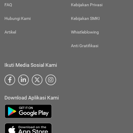
FAQ
Kebijakan Privasi
Hubungi Kami
Kebijakan SMKI
Artikel
Whistleblowing
Anti Gratifikasi
Ikuti Media Sosial Kami
Download Aplikasi Kami