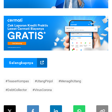
Selengkapnya
#TeaserKompas
#UtangPinjol
#MenagihUtang
#DebtCollector
#VirusCorona