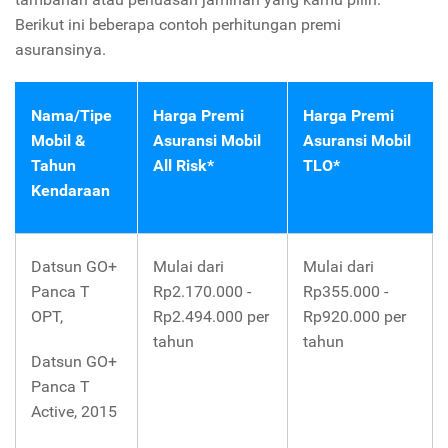
Berikut ini beberapa contoh perhitungan premi
asuransinya.
Nama/Tipe
Harga Premi
Harga Premi
Mobil &
Asuransi Mobil
Asuransi Mobil
Tahun
All Risk*
TLO*
Kendaraan
Datsun GO+
Mulai dari
Mulai dari
Panca T
Rp2.170.000 -
Rp355.000 -
OPT,
Rp2.494.000 per
Rp920.000 per
tahun
tahun
Datsun GO+
Panca T
Active, 2015