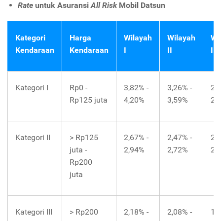
Rate
untuk Asuransi
All Risk
Mobil Datsun
Kategori
Harga
Wilayah
Wilayah
Wi
Kendaraan
Kendaraan
I
II
III
Kategori I
Rp0 -
3,82% -
3,26% -
2,
Rp125 juta
4,20%
3,59%
2,
Kategori II
> Rp125
2,67% -
2,47% -
2,
juta -
2,94%
2,72%
2,
Rp200
juta
Kategori III
> Rp200
2,18% -
2,08% -
1,