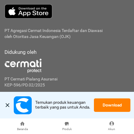
PT Agregasi Cermat Indonesia
Terdaftar dan Diawasi
oleh Otoritas Jasa Keuangan (OJK)
Didukung oleh
PT Cermati Pialang Asuransi
KEP-596/PD.02/2025
Didukung oleh
Temukan produk keuangan 
Download
terbaik yang pas untuk Anda.
PT Artha Investa Teknologi
KEP-7/PM.21/2021
Beranda
Produk
Akun