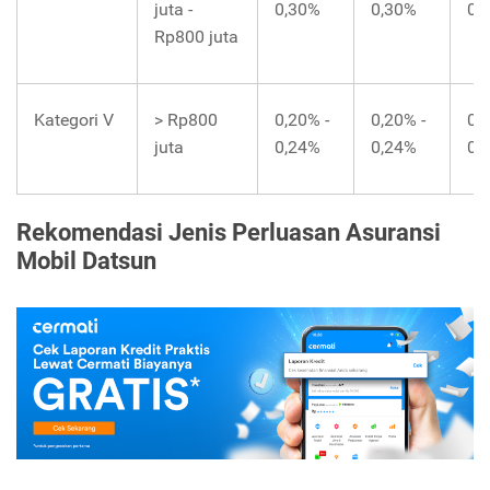
juta -
0,30%
0,30%
0,
Rp800 juta
Kategori V
> Rp800
0,20% -
0,20% -
0,
juta
0,24%
0,24%
0,
Rekomendasi Jenis Perluasan Asuransi
Mobil Datsun