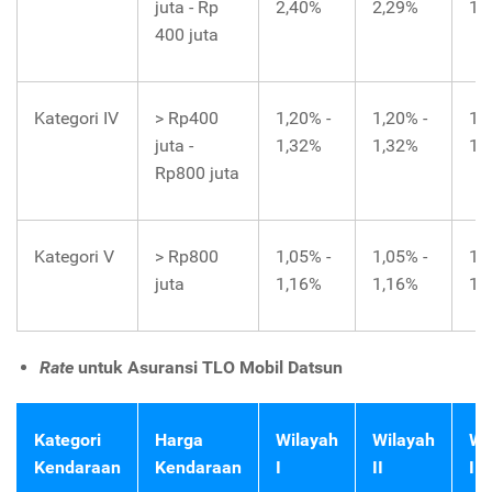
juta - Rp
2,40%
2,29%
1.
400 juta
Kategori IV
> Rp400
1,20% -
1,20% -
1,
juta -
1,32%
1,32%
1,
Rp800 juta
Kategori V
> Rp800
1,05% -
1,05% -
1,
juta
1,16%
1,16%
1,
Rate
untuk Asuransi TLO Mobil Datsun
Kategori
Harga
Wilayah
Wilayah
Wi
Kendaraan
Kendaraan
I
II
III