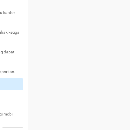
au kantor
ihak ketiga
ng dapat
laporkan.
gi mobil