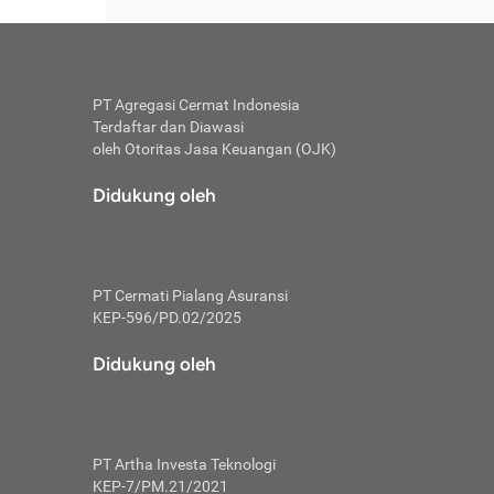
sepeda motor.
erupakan
n
luar situs
ng diperoleh
 berbagai
si produk,
 (
password
),
sebelum
uk asuransi
an
ng tepat
 sesuatunya
gkitan
pun termasuk
PT Agregasi Cermat Indonesia
hari dan
 invasi,
 asuransi
Terdaftar dan Diawasi
rahan.
ga proses
oleh Otoritas Jasa Keuangan (OJK)
mi masih
ng berapi,
n
osial
kan.
Didukung oleh
 polis
fisi atau
 tertentu
dap pihak
g
motor yang
enumpangnya.
PT Cermati Pialang Asuransi
raan yang
KEP-596/PD.02/2025
zin
ku.
enai manfaat
Didukung oleh
obat
rmati dari
untuk
 syarat-
k kendaraan
com/
. Mohon
erusahaan
PT Artha Investa Teknologi
Cermati.
KEP-7/PM.21/2021
jiban dari