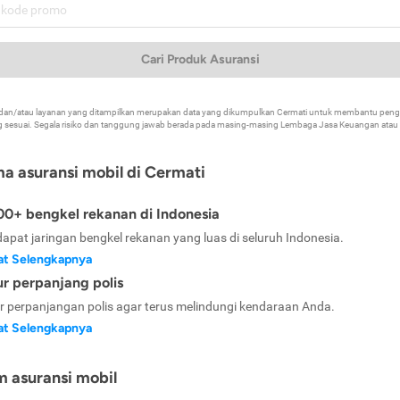
Cari Produk Asuransi
k dan/atau layanan yang ditampilkan merupakan data yang dikumpulkan Cermati untuk membantu p
 sesuai. Segala risiko dan tanggung jawab berada pada masing-masing Lembaga Jasa Keuangan atau mi
ma asuransi mobil di Cermati
0+ bengkel rekanan di Indonesia
dapat jaringan bengkel rekanan yang luas di seluruh Indonesia.
at Selengkapnya
ur perpanjang polis
ur perpanjangan polis agar terus melindungi kendaraan Anda.
at Selengkapnya
m asuransi mobil