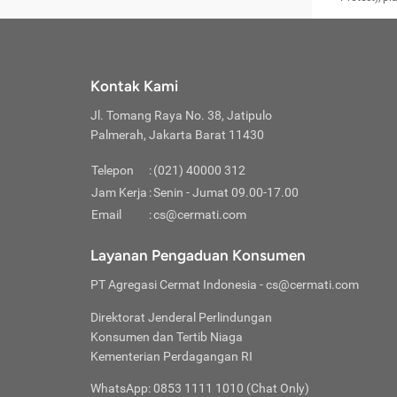
kerusa
(ERA) 
dilaku
P
Jangan
Asuran
Harga 
Garda 
memban
b
Cermati
Asuran
dari t
kliam,
tempat
K
KTP, Fo
Asuran
terjadi
Pertan
Garansi
yang t
Jaga K
Asuran
Kenda
diband
Keru
Jangan
Asuran
Kontak Kami
(perle
Portal
raky
pihak-
Asuran
merupa
Jl. Tomang Raya No. 38, Jatipulo
memili
pera
Janga
Asuran
Masa 
pengaj
Feno
Palmerah, Jakarta Barat 11430
Jangan
Asurans
dapat 
diband
angi
manapu
Asurans
Masa 
Reak
Telepon
:
(021) 40000 312
Waspad
Asuran
asuran
penc
Hati-h
Asuran
Jam Kerja
:
Senin - Jumat 09.00-17.00
selain 
Pertan
mengat
Asuran
Email
:
cs@cermati.com
Person
ketiga
j
terverif
Asuran
menyeb
Dise
Inst
Asuran
Layanan Pengaduan Konsumen
Pengga
Kend
Face
Asuran
ditent
Meng
Gunaka
Asuran
PT Agregasi Cermat Indonesia
- cs@cermati.com
Propos
Dike
Unduh
Asuran
polis 
terl
website
Asuran
Direktorat Jenderal Perlindungan
memebe
Dike
Waspad
Asuran
Konsumen dan Tertib Niaga
syarat
Mema
Websit
Asuran
Kementerian Perdagangan RI
Polis:
berm
hati-h
Asuran
asuran
mengaks
Asuran
WhatsApp: 0853 1111 1010 (Chat Only)
Premi