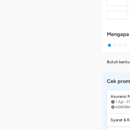
Mengapa 
Butuh bantu
Cek prom
Asuransi
1 Agt
-
31
ASMOBM
Syarat & 