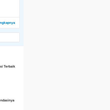
engkapnya
si Terbaik
endasinya