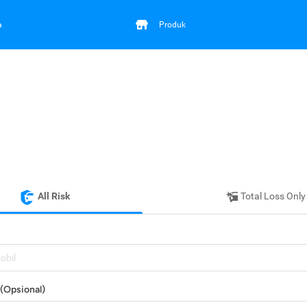
a
Produk
All Risk
Total Loss Only
mobil
(Opsional)