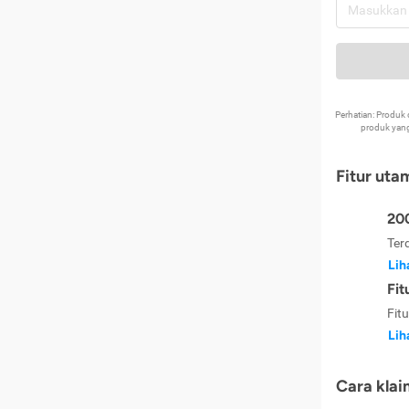
Perhatian: Produ
produk yang
Fitur uta
200
Ter
Lih
Fit
Fit
Lih
Cara klai