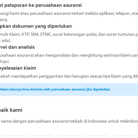
t pelaporan ke perusahaan asuransi
ungi kami atau perusahaan asuransi terkait melalui aplikasi, telepon, at
ang.
apkan dokumen yang diperlukan
mulir klaim, KTP, SIM, STNK, surat keterangan polisi, dan surat tuntutan p
a ada).
vei dan analisis
usahaan asuransi akan menganalisis dan menghitung estimasi klaim ya
tujui.
yelesaian klaim
abah mendapatkan penggantian dari kerugian sesuai tipe klaim yang di
laim lainnya bisa diminta oleh perusahaan asuransi jika diperlukan.
baik kami
 sama dengan perusahaan asuransi terbaik di Indonesia untuk melindun