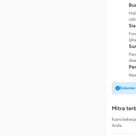
Bua
Hub
cab
Si
For
(jik
Sur
Per
dise
Pen
Nas
Dokumen k
Mitra ter
Kami bekerja
Anda.