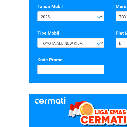
Tahun Mobil
Mere
2023
TOY
Tipe Mobil
Plat 
TOYOTA ALL NEW KIJANG INNOVA G 2.4 A/T DIESEL
B
Kode Promo