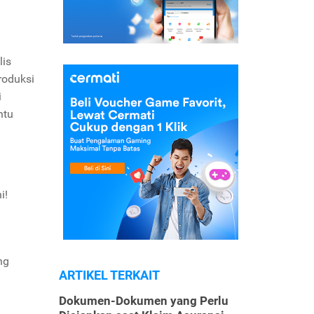
is
roduksi
i
ntu
ni!
ng
ARTIKEL TERKAIT
Dokumen-Dokumen yang Perlu