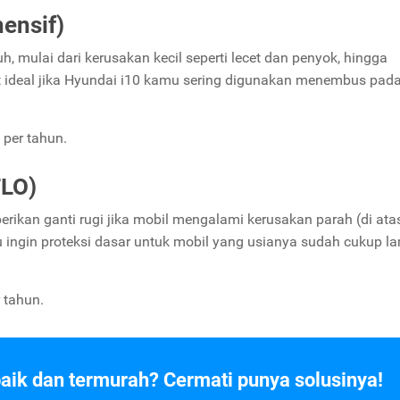
hensif)
, mulai dari kerusakan kecil seperti lecet dan penyok, hingga
gat ideal jika Hyundai i10 kamu sering digunakan menembus pad
per tahun.
TLO)
rikan ganti rugi jika mobil mengalami kerusakan parah (di ata
u ingin proteksi dasar untuk mobil yang usianya sudah cukup l
 tahun.
baik dan termurah? Cermati punya solusinya!