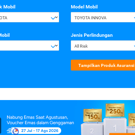
k Mobil
Model Mobil
OTA
TOYOTA INNOVA
Mobil
Jenis Perlindungan
All Risk
Tampilkan Produk Asuransi