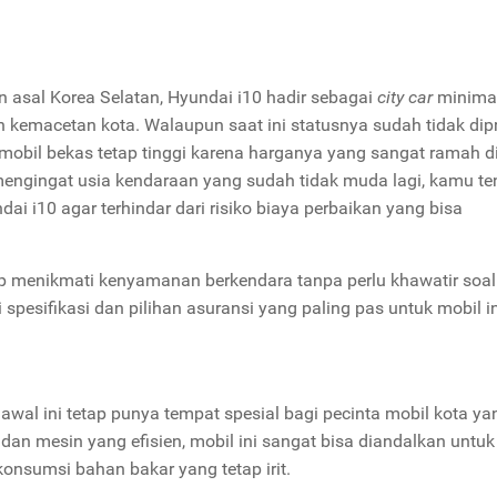
n asal Korea Selatan,
Hyundai i10
hadir sebagai
city car
minimal
 kemacetan kota. Walaupun saat ini statusnya sudah tidak dip
ar mobil bekas tetap tinggi karena harganya yang sangat ramah d
ngingat usia kendaraan yang sudah tidak muda lagi, kamu te
dai i10 agar terhindar dari risiko biaya perbaikan yang bisa
ap menikmati kenyamanan berkendara tanpa perlu khawatir soal
pesifikasi dan pilihan asuransi yang paling pas untuk mobil i
i awal ini tetap punya tempat spesial bagi pecinta mobil kota ya
an mesin yang efisien, mobil ini sangat bisa diandalkan untuk
nsumsi bahan bakar yang tetap irit.