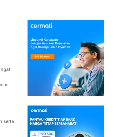
angat
asar
n serta