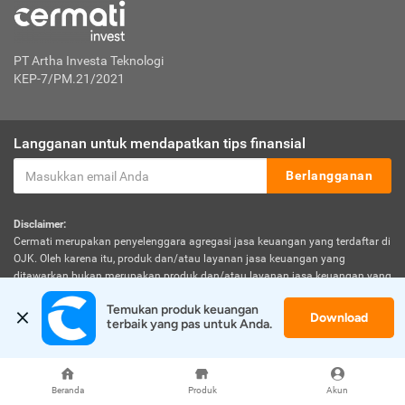
PT Artha Investa Teknologi
KEP-7/PM.21/2021
Langganan untuk mendapatkan tips finansial
Berlangganan
Disclaimer:
Cermati merupakan penyelenggara agregasi jasa keuangan yang terdaftar di
OJK. Oleh karena itu, produk dan/atau layanan jasa keuangan yang
ditawarkan bukan merupakan produk dan/atau layanan jasa keuangan yang
diterbitkan oleh Cermati dan Cermati tidak bertanggung jawab atas tuntutan
Temukan produk keuangan 
dan risiko terkait produk dan/atau layanan LJK dan/atau pihak yang
Download
terbaik yang pas untuk Anda.
melakukan kegiatan di sektor jasa keuangan.
Beranda
Produk
Akun