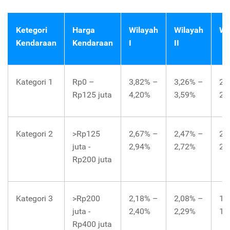
Ketegori
Harga
Wilayah
Wilayah
Wil
Kendaraan
Kendaraan
I
II
Kategori 1
Rp0 –
3,82% –
3,26% –
2,
Rp125 juta
4,20%
3,59%
2,
Kategori 2
>Rp125
2,67% –
2,47% –
2,
juta -
2,94%
2,72%
2,
Rp200 juta
Kategori 3
>Rp200
2,18% –
2,08% –
1,
juta -
2,40%
2,29%
1,
Rp400 juta