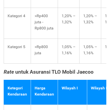
Kategori 4
>Rp400
1,20% –
1,20% –
1,
juta -
1,32%
1,32%
1,
Rp800 juta
Kategori 5
>Rp800
1,05% –
1,05% –
1,
juta
1,16%
1,16%
Rate
untuk Asuransi TLO Mobil Jaecoo
Ketegori
Harga
Wilayah I
Wilayah II
Kendaraan
Kendaraan