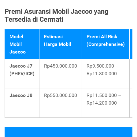
Premi Asuransi Mobil Jaecoo yang
Tersedia di Cermati
Model
Estimasi
Premi All Risk
P
Mobil
Harga Mobil
(Comprehensive)
L
Jaecoo
(
Jaecoo J7
Rp450.000.000
Rp9.500.000 –
R
(PHEV/ICE)
Rp11.800.000
R
Jaecoo J8
Rp550.000.000
Rp11.500.000 –
R
Rp14.200.000
R