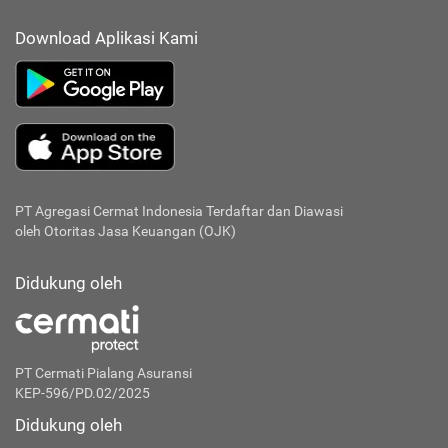
Download Aplikasi Kami
PT Agregasi Cermat Indonesia
Terdaftar dan Diawasi
oleh Otoritas Jasa Keuangan (OJK)
Didukung oleh
PT Cermati Pialang Asuransi
KEP-596/PD.02/2025
Didukung oleh