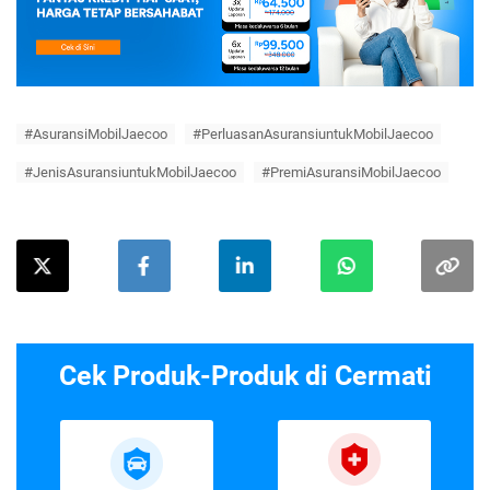
#AsuransiMobilJaecoo
#PerluasanAsuransiuntukMobilJaecoo
#JenisAsuransiuntukMobilJaecoo
#PremiAsuransiMobilJaecoo
Cek Produk-Produk di Cermati