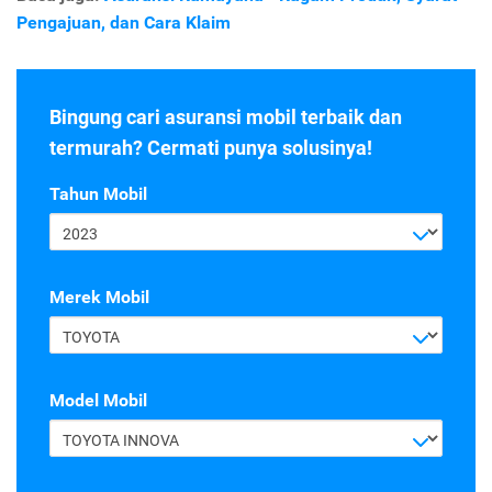
Pengajuan, dan Cara Klaim
Bingung cari asuransi mobil terbaik dan
termurah? Cermati punya solusinya!
Tahun Mobil
2023
Merek Mobil
TOYOTA
Model Mobil
TOYOTA INNOVA