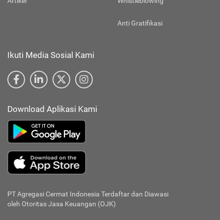
Artikel
Whistleblowing
Anti Gratifikasi
Ikuti Media Sosial Kami
Download Aplikasi Kami
PT Agregasi Cermat Indonesia
Terdaftar dan Diawasi
oleh Otoritas Jasa Keuangan (OJK)