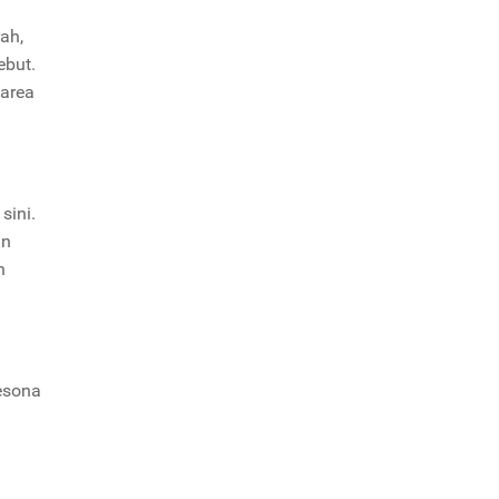
ah,
ebut.
 area
sini.
in
n
esona