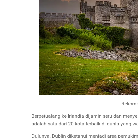
Rekome
Berpetualang ke Irlandia dijamin seru dan men
adalah satu dari 20 kota terbaik di dunia yang 
Dulunya, Dublin diketahui menjadi area pemuki