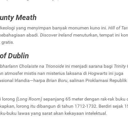
County Meath
us arkeologi yang menyimpan banyak monumen kuno ini.
Hill of Ta
kebahagiaan abadi.
Discover Ireland
menuturkan, tempat ini ko
gratis.
 of Dublin
bharlann Cholaiste na Trionoide
ini menjadi sarana bagi
Trinity
n atmosfer mistis nan misterius laksana di
Hogwarts
ini juga
sional Irlandia—harpa
Brian Boru
, salinan Proklamasi Republik 
i lorong
(Long Room)
sepanjang 65 meter dengan rak-rak buku di
pkan, lorong itu dibangun di tahun 1712-1732. Berdiri sejak 1
ku-buku lawas yang sarat akan kekayaan intelektual.