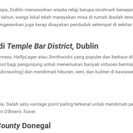
Eropa, Dublin menawarkan wisata religi berupa
landmark
bersejar
00 tahun, warga lokal telah merayakan misa di rumah ibadah ters
mengesankan juga kerap dirayakan penduduk setempat di sekitar
di
Temple Bar District,
Dublin
nness, HaRpLager
atau
Smithwicks
yang populer dan berbaur di 
pot
bagi pengunjung untuk menemukan banyak virtuoso berma
ubcrawling)
dan menikmati hiburan, seni, dan kuliner di kawasa
dia. Salah satu
vantage point
paling terkenal untuk menikmati p
ri
O’Brien’s Tower
.
County
Donegal