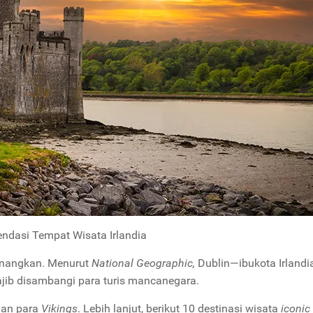
ndasi Tempat Wisata Irlandia
yenangkan. Menurut
National Geographic,
Dublin—ibukota Irlandia
wajib disambangi para turis mancanegara.
man para
Vikings
. Lebih lanjut, berikut 10 destinasi wisata
iconic