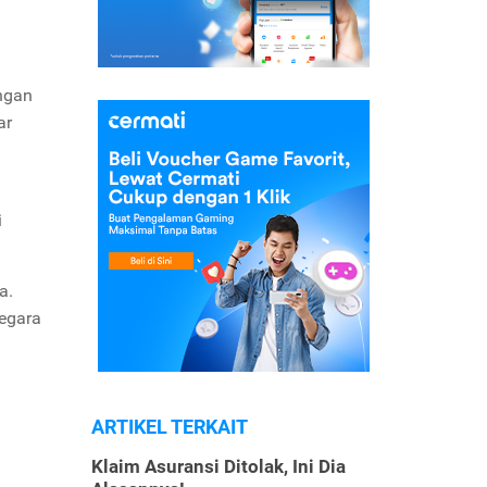
angan
ar
i
a.
negara
ARTIKEL TERKAIT
Klaim Asuransi Ditolak, Ini Dia