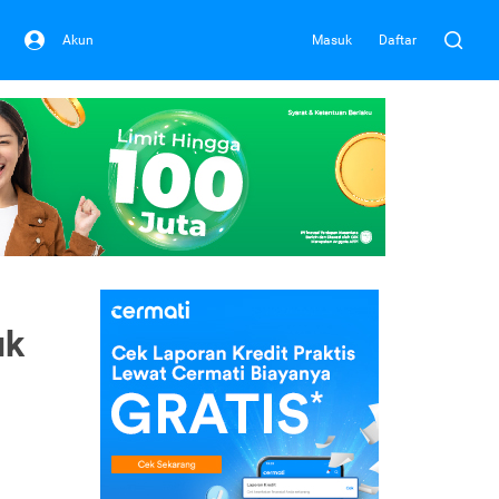
Akun
Masuk
Daftar
uk