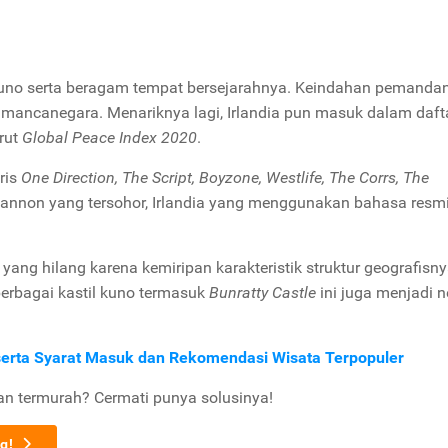
l kuno serta beragam tempat bersejarahnya. Keindahan pemand
s mancanegara. Menariknya lagi, Irlandia pun masuk dalam daft
rut
Global Peace Index 2020
.
ris
One Direction, The Script, Boyzone, Westlife, The Corrs, The
hannon yang tersohor, Irlandia yang menggunakan bahasa resm
 yang hilang karena kemiripan karakteristik struktur geografisny
berbagai kastil kuno termasuk
Bunratty Castle
ini juga menjadi 
serta Syarat Masuk dan Rekomendasi Wisata Terpopuler
dan termurah? Cermati punya solusinya!
g!