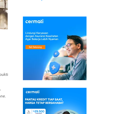
bukti
p
one
.